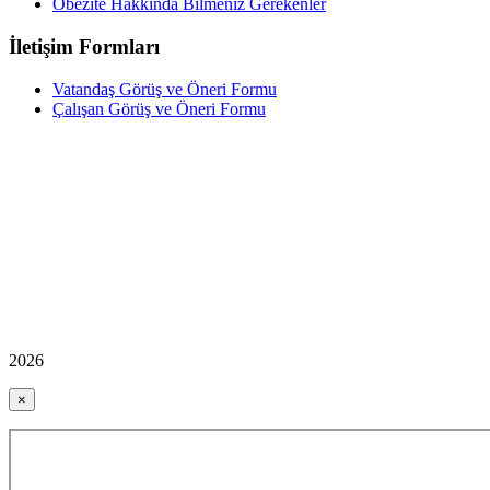
Obezite Hakkında Bilmeniz Gerekenler
İletişim Formları
Vatandaş Görüş ve Öneri Formu
Çalışan Görüş ve Öneri Formu
2026
×