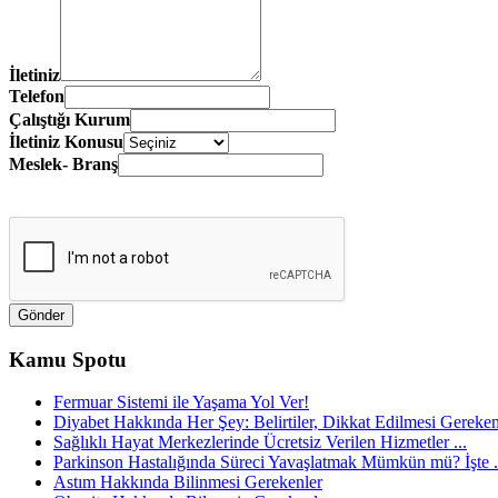
İletiniz
Telefon
Çalıştığı Kurum
İletiniz Konusu
Meslek- Branş
Kamu Spotu
Fermuar Sistemi ile Yaşama Yol Ver!
Diyabet Hakkında Her Şey: Belirtiler, Dikkat Edilmesi Gerekenl
Sağlıklı Hayat Merkezlerinde Ücretsiz Verilen Hizmetler ...
Parkinson Hastalığında Süreci Yavaşlatmak Mümkün mü? İşte .
Astım Hakkında Bilinmesi Gerekenler