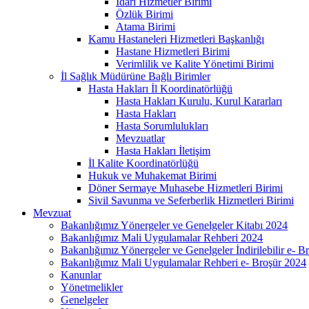
İdari Hizmetler Birimi
Özlük Birimi
Atama Birimi
Kamu Hastaneleri Hizmetleri Başkanlığı
Hastane Hizmetleri Birimi
Verimlilik ve Kalite Yönetimi Birimi
İl Sağlık Müdürüne Bağlı Birimler
Hasta Hakları İl Koordinatörlüğü
Hasta Hakları Kurulu, Kurul Kararları
Hasta Hakları
Hasta Sorumlulukları
Mevzuatlar
Hasta Hakları İletişim
İl Kalite Koordinatörlüğü
Hukuk ve Muhakemat Birimi
Döner Sermaye Muhasebe Hizmetleri Birimi
Sivil Savunma ve Seferberlik Hizmetleri Birimi
Mevzuat
Bakanlığımız Yönergeler ve Genelgeler Kitabı 2024
Bakanlığımız Mali Uygulamalar Rehberi 2024
Bakanlığımız Yönergeler ve Genelgeler İndirilebilir e- B
Bakanlığımız Mali Uygulamalar Rehberi e- Broşür 2024
Kanunlar
Yönetmelikler
Genelgeler