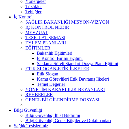
Yönergeler
Tüzükler
Tebliğler
İç Kontrol
SAĞLIK BAKANLIĞI MİSYON-VİZYON
İÇ KONTROL NEDİR
MEVZUAT
TEŞKİLAT ŞEMASI
EYLEM PLANLARI
EĞİTİMLER
Bakanlık Eğitimleri
İç Kontrol Birimi Eğitimi
Saklama Süreli Standart Dosya Planı Eğitimi
ETİK SLOGAN-ETİK İLKELER
Etik Slogan
Kamu Görevlileri Etik Davranış İlkeleri
Temel Değerler
YÖNETİM KARARLILIK BEYANLARI
REHBERLER
GENEL BİLGİLENDİRME DOSYASI
Bilgi Güvenliği
Bilgi Güvenliği İhlal Bildirimi
Bilgi Güvenliği Genel Bilgiler ve Dokümanları
Sağlık Tesislerimiz