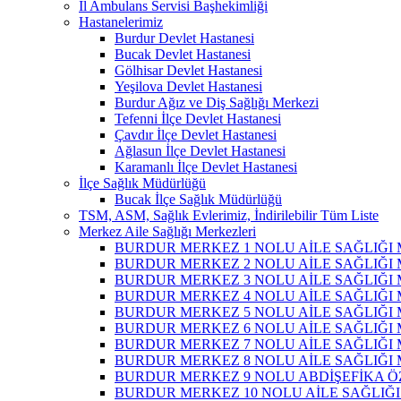
İl Ambulans Servisi Başhekimliği
Hastanelerimiz
Burdur Devlet Hastanesi
Bucak Devlet Hastanesi
Gölhisar Devlet Hastanesi
Yeşilova Devlet Hastanesi
Burdur Ağız ve Diş Sağlığı Merkezi
Tefenni İlçe Devlet Hastanesi
Çavdır İlçe Devlet Hastanesi
Ağlasun İlçe Devlet Hastanesi
Karamanlı İlçe Devlet Hastanesi
İlçe Sağlık Müdürlüğü
Bucak İlçe Sağlık Müdürlüğü
TSM, ASM, Sağlık Evlerimiz, İndirilebilir Tüm Liste
Merkez Aile Sağlığı Merkezleri
BURDUR MERKEZ 1 NOLU AİLE SAĞLIĞI
BURDUR MERKEZ 2 NOLU AİLE SAĞLIĞI
BURDUR MERKEZ 3 NOLU AİLE SAĞLIĞI
BURDUR MERKEZ 4 NOLU AİLE SAĞLIĞI
BURDUR MERKEZ 5 NOLU AİLE SAĞLIĞI
BURDUR MERKEZ 6 NOLU AİLE SAĞLIĞI
BURDUR MERKEZ 7 NOLU AİLE SAĞLIĞI 
BURDUR MERKEZ 8 NOLU AİLE SAĞLIĞI
BURDUR MERKEZ 9 NOLU ABDİŞEFİKA Ö
BURDUR MERKEZ 10 NOLU AİLE SAĞLIĞI