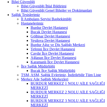
Bilgi Güvenliği
Bilgi Güvenliği İhlal Bildirimi
Bilgi Güvenliği Genel Bilgiler ve Dokümanları
Sağlık Tesislerimiz
İl Ambulans Servisi Başhekimliği
Hastanelerimiz
Burdur Devlet Hastanesi
Bucak Devlet Hastanesi
Gölhisar Devlet Hastanesi
Yeşilova Devlet Hastanesi
Burdur Ağız ve Diş Sağlığı Merkezi
Tefenni İlçe Devlet Hastanesi
Çavdır İlçe Devlet Hastanesi
Ağlasun İlçe Devlet Hastanesi
Karamanlı İlçe Devlet Hastanesi
İlçe Sağlık Müdürlüğü
Bucak İlçe Sağlık Müdürlüğü
TSM, ASM, Sağlık Evlerimiz, İndirilebilir Tüm Liste
Merkez Aile Sağlığı Merkezleri
BURDUR MERKEZ 1 NOLU AİLE SAĞLIĞI
MERKEZİ
BURDUR MERKEZ 2 NOLU AİLE SAĞLIĞI
MERKEZİ
BURDUR MERKEZ 3 NOLU AİLE SAĞLIĞI
MERKEZİ