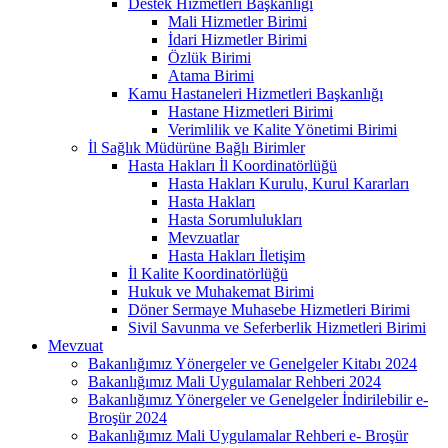
Destek Hizmetleri Başkanlığı
Mali Hizmetler Birimi
İdari Hizmetler Birimi
Özlük Birimi
Atama Birimi
Kamu Hastaneleri Hizmetleri Başkanlığı
Hastane Hizmetleri Birimi
Verimlilik ve Kalite Yönetimi Birimi
İl Sağlık Müdürüne Bağlı Birimler
Hasta Hakları İl Koordinatörlüğü
Hasta Hakları Kurulu, Kurul Kararları
Hasta Hakları
Hasta Sorumlulukları
Mevzuatlar
Hasta Hakları İletişim
İl Kalite Koordinatörlüğü
Hukuk ve Muhakemat Birimi
Döner Sermaye Muhasebe Hizmetleri Birimi
Sivil Savunma ve Seferberlik Hizmetleri Birimi
Mevzuat
Bakanlığımız Yönergeler ve Genelgeler Kitabı 2024
Bakanlığımız Mali Uygulamalar Rehberi 2024
Bakanlığımız Yönergeler ve Genelgeler İndirilebilir e-
Broşür 2024
Bakanlığımız Mali Uygulamalar Rehberi e- Broşür