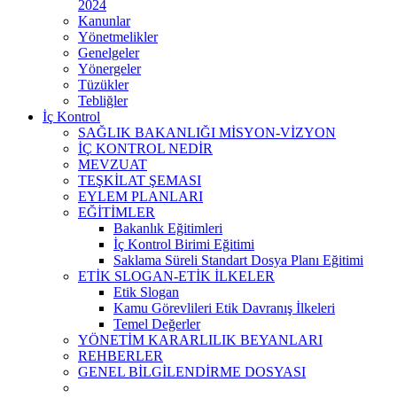
2024
Kanunlar
Yönetmelikler
Genelgeler
Yönergeler
Tüzükler
Tebliğler
İç Kontrol
SAĞLIK BAKANLIĞI MİSYON-VİZYON
İÇ KONTROL NEDİR
MEVZUAT
TEŞKİLAT ŞEMASI
EYLEM PLANLARI
EĞİTİMLER
Bakanlık Eğitimleri
İç Kontrol Birimi Eğitimi
Saklama Süreli Standart Dosya Planı Eğitimi
ETİK SLOGAN-ETİK İLKELER
Etik Slogan
Kamu Görevlileri Etik Davranış İlkeleri
Temel Değerler
YÖNETİM KARARLILIK BEYANLARI
REHBERLER
GENEL BİLGİLENDİRME DOSYASI