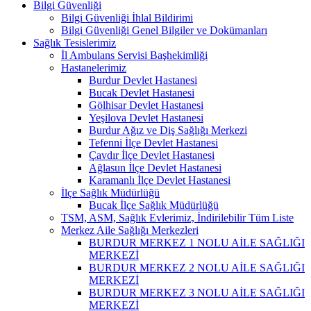
Bilgi Güvenliği
Bilgi Güvenliği İhlal Bildirimi
Bilgi Güvenliği Genel Bilgiler ve Dokümanları
Sağlık Tesislerimiz
İl Ambulans Servisi Başhekimliği
Hastanelerimiz
Burdur Devlet Hastanesi
Bucak Devlet Hastanesi
Gölhisar Devlet Hastanesi
Yeşilova Devlet Hastanesi
Burdur Ağız ve Diş Sağlığı Merkezi
Tefenni İlçe Devlet Hastanesi
Çavdır İlçe Devlet Hastanesi
Ağlasun İlçe Devlet Hastanesi
Karamanlı İlçe Devlet Hastanesi
İlçe Sağlık Müdürlüğü
Bucak İlçe Sağlık Müdürlüğü
TSM, ASM, Sağlık Evlerimiz, İndirilebilir Tüm Liste
Merkez Aile Sağlığı Merkezleri
BURDUR MERKEZ 1 NOLU AİLE SAĞLIĞI
MERKEZİ
BURDUR MERKEZ 2 NOLU AİLE SAĞLIĞI
MERKEZİ
BURDUR MERKEZ 3 NOLU AİLE SAĞLIĞI
MERKEZİ