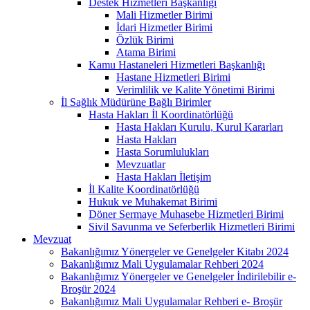
Destek Hizmetleri Başkanlığı
Mali Hizmetler Birimi
İdari Hizmetler Birimi
Özlük Birimi
Atama Birimi
Kamu Hastaneleri Hizmetleri Başkanlığı
Hastane Hizmetleri Birimi
Verimlilik ve Kalite Yönetimi Birimi
İl Sağlık Müdürüne Bağlı Birimler
Hasta Hakları İl Koordinatörlüğü
Hasta Hakları Kurulu, Kurul Kararları
Hasta Hakları
Hasta Sorumlulukları
Mevzuatlar
Hasta Hakları İletişim
İl Kalite Koordinatörlüğü
Hukuk ve Muhakemat Birimi
Döner Sermaye Muhasebe Hizmetleri Birimi
Sivil Savunma ve Seferberlik Hizmetleri Birimi
Mevzuat
Bakanlığımız Yönergeler ve Genelgeler Kitabı 2024
Bakanlığımız Mali Uygulamalar Rehberi 2024
Bakanlığımız Yönergeler ve Genelgeler İndirilebilir e-
Broşür 2024
Bakanlığımız Mali Uygulamalar Rehberi e- Broşür