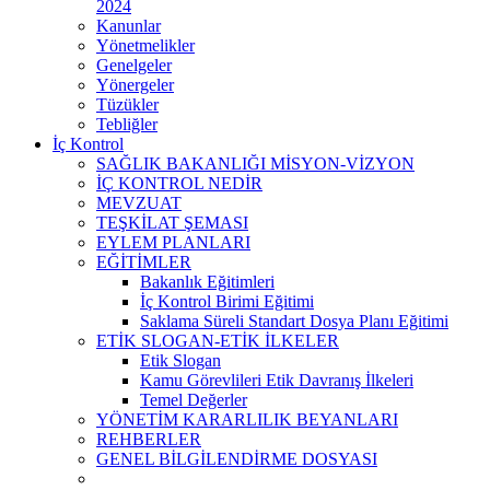
2024
Kanunlar
Yönetmelikler
Genelgeler
Yönergeler
Tüzükler
Tebliğler
İç Kontrol
SAĞLIK BAKANLIĞI MİSYON-VİZYON
İÇ KONTROL NEDİR
MEVZUAT
TEŞKİLAT ŞEMASI
EYLEM PLANLARI
EĞİTİMLER
Bakanlık Eğitimleri
İç Kontrol Birimi Eğitimi
Saklama Süreli Standart Dosya Planı Eğitimi
ETİK SLOGAN-ETİK İLKELER
Etik Slogan
Kamu Görevlileri Etik Davranış İlkeleri
Temel Değerler
YÖNETİM KARARLILIK BEYANLARI
REHBERLER
GENEL BİLGİLENDİRME DOSYASI